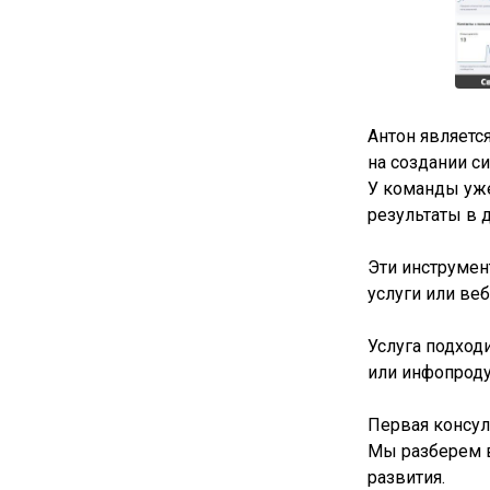
Антон являетс
на создании с
У команды уже
результаты в 
Эти инструмен
услуги или ве
Услуга подходи
или инфопроду
Первая консул
Мы разберем в
развития.