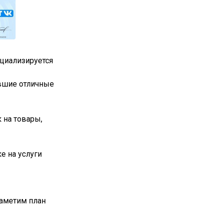
ециализируется
авшие отличные
 на товары,
е на услуги
наметим план