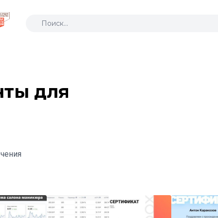
нты для
ечения