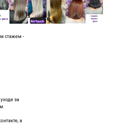
им стажем -
уходе за
м.
онтакте, а