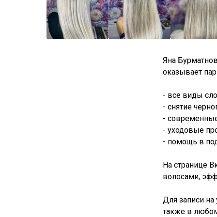
Яна Бурматнов
оказывает пар
- все виды сл
- снятие черно
- современные
- уходовые пр
- помощь в по
На странице В
волосами, эфф
Для записи на 
также в любо